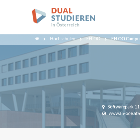
Hochschulen
FH OÖ
FH OÖ Campus
Softwarepark 11
www.fh-ooe.at/