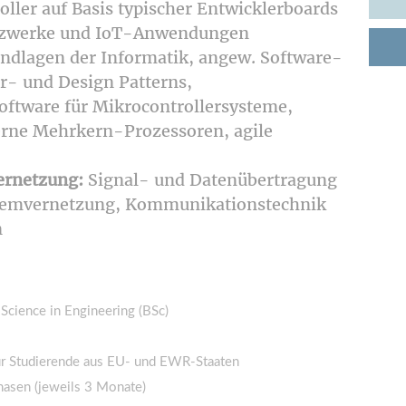
ler auf Basis typischer Ent­wicklerboards
etzwerke und IoT-Anwendungen
ndlagen der Informatik, angew. Software-
r- und Design Patterns,
tware für Mikrocontrollersysteme,
erne Mehrkern-Prozessoren, agile
ernetzung:
Signal- und Datenübertragung
temvernetzung, Kommunikationstechnik
n
Science in Engineering (BSc)
ür Studierende aus EU- und EWR-Staaten
hasen (jeweils 3 Monate)