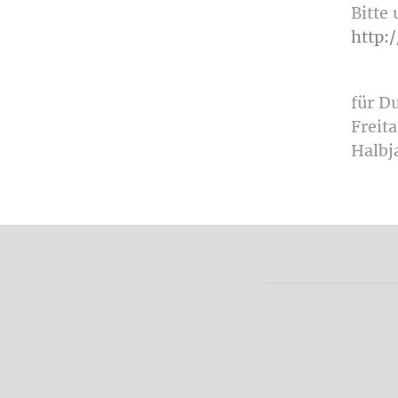
Bitte
http:/
für D
Freita
Halbj