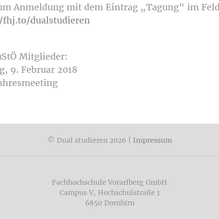
 um Anmeldung mit dem Eintrag „Tagung“ im Feld 
/fhj.to/dualstudieren
uStÖ Mitglieder:
g, 9. Februar 2018
ahresmeeting
© Dual studieren 2026 |
Impressum
Fachhochschule Vorarlberg GmbH
Campus V, Hochschulstraße 1
6850 Dornbirn