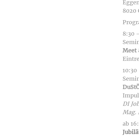
Eggen
8020 
Prog
8:30 
Semin
Meet 
Eintr
10:30
Semin
DuStÖ
Impul
DI Jo
Mag. 
ab 16
Jubil