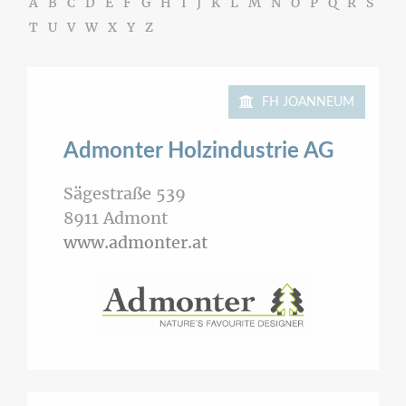
A
B
C
D
E
F
G
H
I
J
K
L
M
N
O
P
Q
R
S
T
U
V
W
X
Y
Z
FH JOANNEUM
Admonter Holzindustrie AG
Sägestraße 539
8911
Admont
www.admonter.at