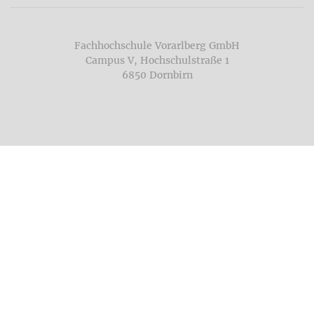
Fachhochschule Vorarlberg GmbH
Campus V, Hochschulstraße 1
6850 Dornbirn