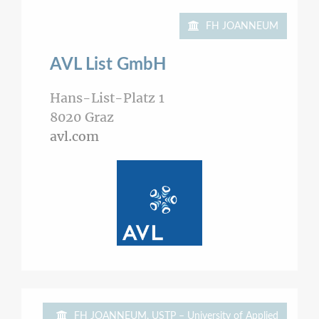
FH JOANNEUM
AVL List GmbH
Hans-List-Platz 1
8020
Graz
avl.com
FH JOANNEUM, USTP – University of Applied